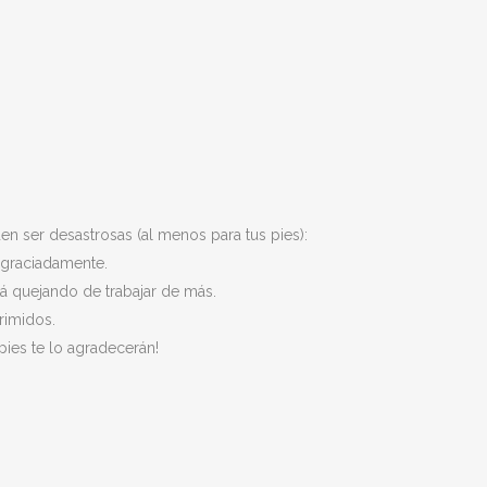
n ser desastrosas (al menos para tus pies):
sgraciadamente.
tá quejando de trabajar de más.
rimidos.
pies te lo agradecerán!