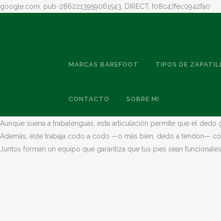
google.com, pub-2862213959061543, DIRECT, f08c47fec0942fa0
MARCAS BAREFOOT
TIPOS DE ZAPATIL
ANATOMÍA SENCILLA PERO PODEROSA
CONTACTO
SOBRE MI
El dedo gordo del pie está compuesto por dos falanges y se conecta 
Aunque suena a trabalenguas, esta articulación permite que el dedo go
Además, éste trabaja codo a codo —o más bien, dedo a tendón— con m
Juntos forman un equipo que garantiza que tus pies sean funcionales