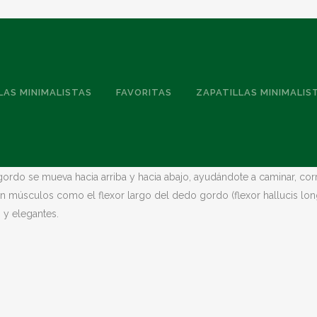
LAS MINIMALISTAS
FAVORITAS
ZAPATILLAS MINIMALIS
al primer metatarsiano mediante la articulación metatarsofalángica.
rdo se mueva hacia arriba y hacia abajo, ayudándote a caminar, correr
úsculos como el flexor largo del dedo gordo (flexor hallucis longu
 y elegantes.