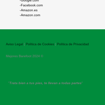
-Google.com
-Facebook.com
-Amazon.es
-Amazon.com
Aviso Legal
|
Política de Cookies
|
Política de Privacidad
Mejores Barefoot 2024 ©
"
Trata bien a tus pies, te llevan a todas partes
"