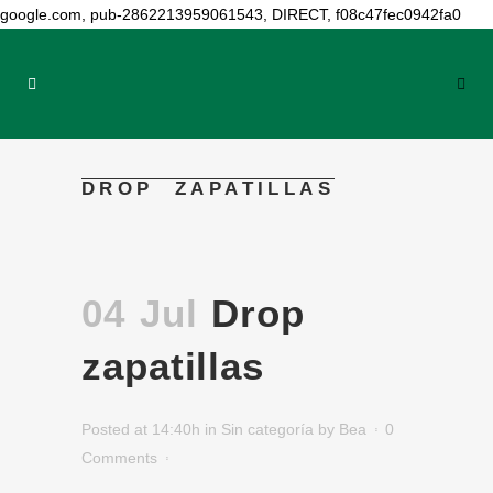
google.com, pub-2862213959061543, DIRECT, f08c47fec0942fa0
DROP ZAPATILLAS
04 Jul
Drop
zapatillas
Posted at 14:40h
in
Sin categoría
by
Bea
0
Comments